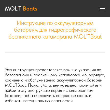
MOL
MOL
'
T
'
T
Boats
Boats
- удобная гидрография!
Инструкция по аккумуляторным
батареям для гидрографического
беспилотного катамарана MOL'TBoat
Эта инструкция предоставляет важные указания по
безопасному и правильному использованию, зарядке,
хранению и обслуживанию аккумуляторной батареи
MOL'TBoat. Пожалуйста, внимательно прочитайте и
поймите эту инструкцию перед использованием
батареи, чтобы обеспечить ее долговечность и
избежать потенциальных опасностей