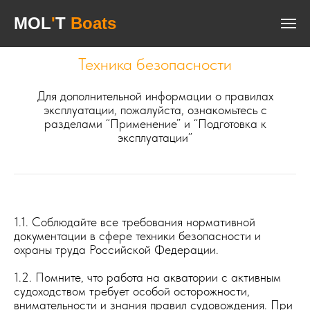
MOL
MOL
'
T
'
T
Boats
Boats
- удобная гидрография!
Техника безопасности
Для дополнительной информации о правилах
эксплуатации, пожалуйста, ознакомьтесь с
разделами “Применение” и “Подготовка к
эксплуатации”
1.1. Соблюдайте все требования нормативной
документации в сфере техники безопасности и
охраны труда Российской Федерации.
1.2. Помните, что работа на акватории с активным
судоходством требует особой осторожности,
внимательности и знания правил судовождения. При