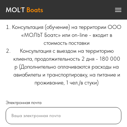
MOL
MOL
'
T
'
T
Boats
Boats
- удобная гидрография!
Обучение
Консультация (обучение) на территории ООО
«МОЛЬТ Боатс» или on-line - входит в
стоимость поставки
Консультация с выездом на территорию
клиента, продолжительность 2 дня - 180 000
р (Дополнительно оплачиваются расходы на
авиабилеты и транспортировку, на питание и
проживание, 1 чел./в стуки)
Электронная почта
Ваша электронная почта